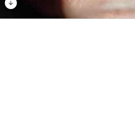
Kontakt
Gut versorgt zu sein heißt auch, gehört zu werden.
Die Gesundheitliche Versorgungsplanung schafft
Raum für Gespräche, Orientierung und Sicherheit.
Sie unterstützt dabei, persönliche Wünsche zur
medizinischen und pflegerischen Versorgung klar
und verlässlich festzuhalten.