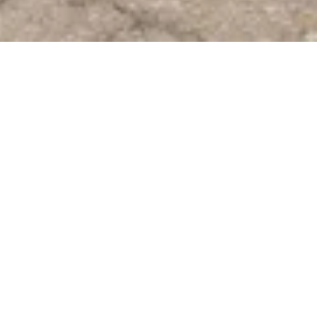
Kontakt
Anfahrt
Unser Seniorenhaus St. Antonius ist ein offenes
Haus mit einem umfassenden Wohn- und
Betreuungsangebot. Wir heißen alle Menschen
willkommen, die ihren Lebensabend nicht allein
gestalten können. Im Mittelpunkt steht der uns